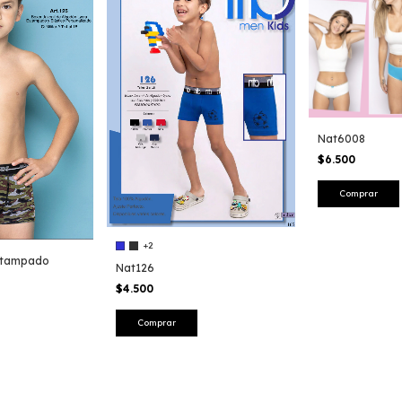
Nat6008
$6.500
Comprar
+2
stampado
Nat126
$4.500
Comprar