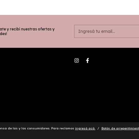
ate y recibí nuestras ofertas y
des!
ensa de las y los consumidores. Para reclamos
ingresá acá.
/
Botón de arrepentimien