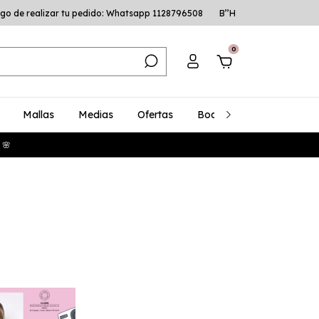
go de realizar tu pedido: Whatsapp 1128796508
B’’H
0
Mallas
Medias
Ofertas
Bodys
Talles Especia
 🌸