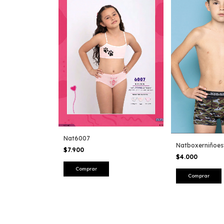
Nat6007
Natboxerniñoe
$7.900
$4.000
Comprar
Comprar